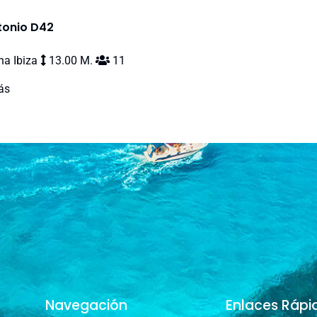
tonio D42
a Ibiza
13.00 M.
11
ás
Navegación
Enlaces Rápi