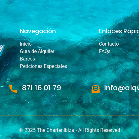
Navegación
Enlaces Rápi
Inicio
Contacto
Guía de Alquiler
FAQs
Barcos
Peticiones Especiales
871 16 01 79
info@alq
© 2025 The Charter Ibiza • All Rights Reserved