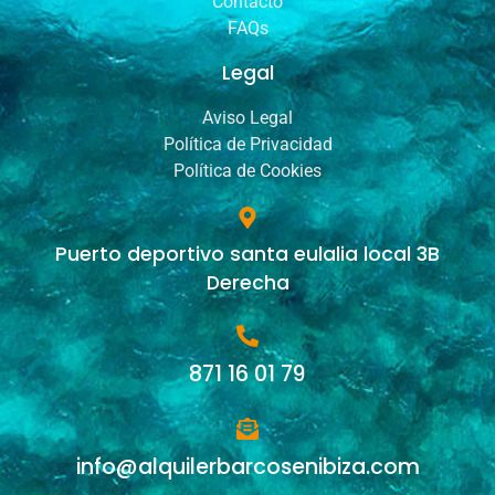
Contacto
FAQs
Legal
Aviso Legal
Política de Privacidad
Política de Cookies
Puerto deportivo santa eulalia local 3B
Derecha
871 16 01 79
info@alquilerbarcosenibiza.com