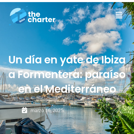
Un día en yate de Ibiza
a Formentera: paraíso
en el Mediterráneo
marzo 16, 2025