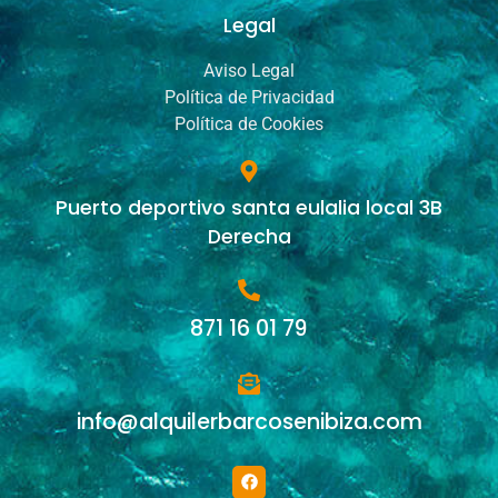
Legal
Aviso Legal
Política de Privacidad
Política de Cookies
Puerto deportivo santa eulalia local 3B
Derecha
871 16 01 79
info@alquilerbarcosenibiza.com