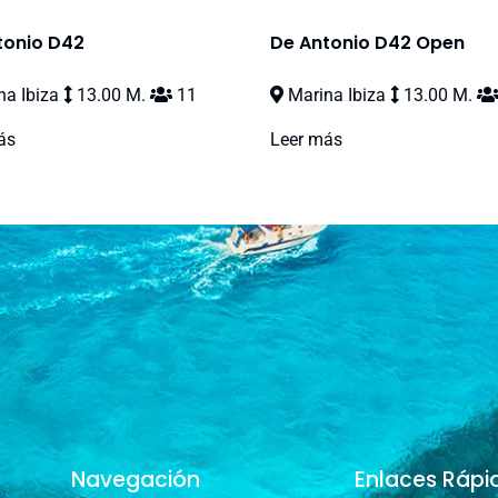
tonio D42
De Antonio D42 Open
a Ibiza
13.00 M.
11
Marina Ibiza
13.00 M.
ás
Leer más
Navegación
Enlaces Rápi