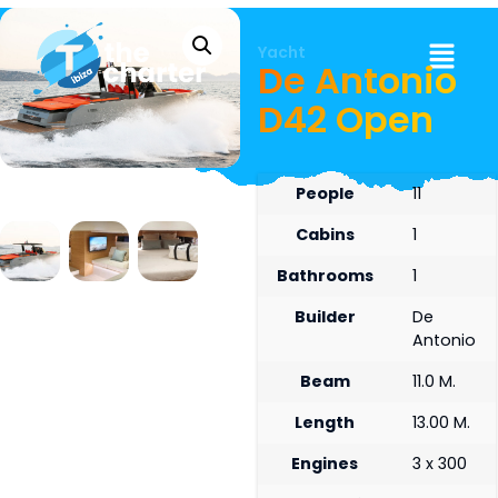
Yacht
De Antonio
D42 Open
People
11
Cabins
1
Bathrooms
1
Builder
De
Antonio
Beam
11.0 M.
Length
13.00 M.
Engines
3 x 300