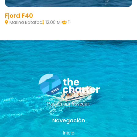
Fjord F40
Marina Botafoc
12.00 M.
11
Pasión por navegar.
Navegación
Inicio