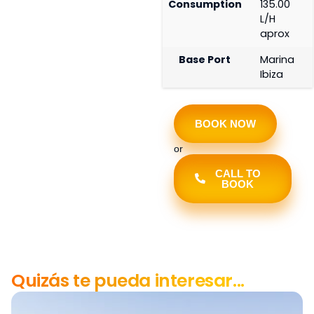
Consumption
135.00
L/H
aprox
Base Port
Marina
Ibiza
BOOK NOW
or
CALL TO
BOOK
Quizás te pueda interesar...