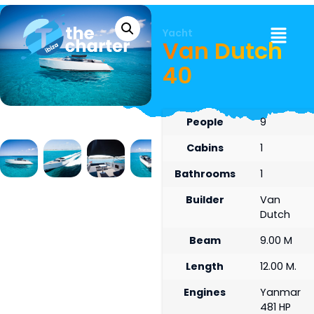
Yacht
Van Dutch
40
People
9
Cabins
1
Bathrooms
1
Builder
Van
Dutch
Beam
9.00 M
Length
12.00 M.
Engines
Yanmar
481 HP