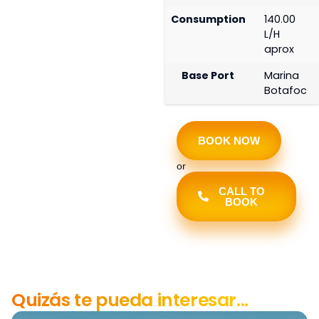
Consumption
140.00
L/H
aprox
Base Port
Marina
Botafoc
BOOK NOW
or
CALL TO
BOOK
Quizás te pueda interesar...